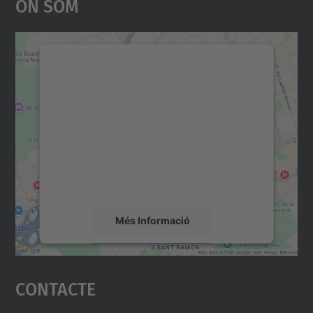
On Som
Necessitem el vostre
consentiment per carregar el
servei Google Maps!
Utilitzem un servei de tercers per incrustar
contingut del mapa que pugui recollir dades
sobre la vostra activitat. Reviseu-ne els
detalls i accepteu el servei per veure el
mapa.
Més Informació
Accepta
Contacte
powered by
Usercentrics Consent
Management Platform