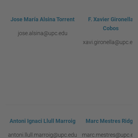
Jose María Alsina Torrent
F. Xavier Gironella
Cobos
jose.alsina@upc.edu
xavi.gironella@upc.ed
Antoni Ignaci Llull Marroig
Marc Mestres Ridge
antoni.llull.marroig@upc.edu
marc.mestres@upc.ed