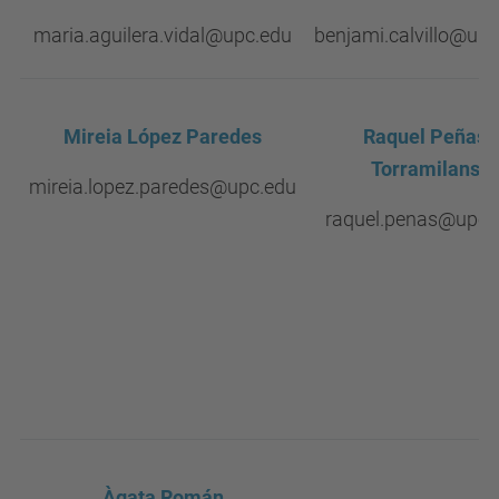
maria.aguilera.vidal@upc.edu
benjami.calvillo@upc
Mireia López Paredes
Raquel Peñas
Torramilans
mireia.lopez.paredes@upc.edu
raquel.penas@upc.
Àgata Román