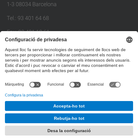
1-3 08034 Barcelona
Tel.
:
93 401 64 68
Fax
:
93 401 18 61
E-mail
:
info.lim@upc.edu
Directori UPC
Formulari de contacte
© UPC
Laboratori d'Enginyeria Marítima. LIM/UPC
Desenvolupat amb
Mapa del lloc
Accessibilitat