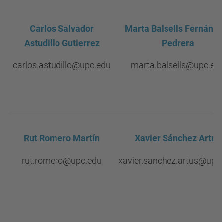
Carlos Salvador
Marta Balsells Fernánd
Astudillo Gutierrez
Pedrera
carlos.astudillo@upc.edu
marta.balsells@upc.ed
Rut Romero Martín
Xavier Sánchez Artús
rut.romero@upc.edu
xavier.sanchez.artus@upc