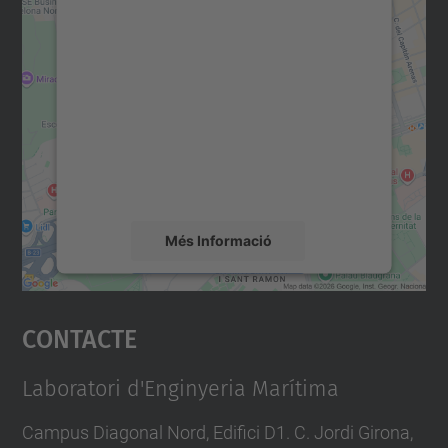
Necessitem el vostre
consentiment per carregar el
servei Google Maps!
Utilitzem un servei de tercers per incrustar
contingut del mapa que pugui recollir dades
sobre la vostra activitat. Reviseu-ne els
detalls i accepteu el servei per veure el
mapa.
Més Informació
Accepta
Contacte
powered by
Usercentrics Consent
Management Platform
Laboratori d'Enginyeria Marítima
Campus Diagonal Nord, Edifici D1. C. Jordi Girona,