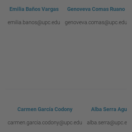
Emilia Baños Vargas
Genoveva Comas Ruano
emilia.banos@upc.edu
genoveva.comas@upc.edu
Carmen García Codony
Alba Serra Agut
carmen.garcia.codony@upc.edu
alba.serra@upc.ed