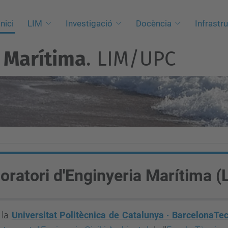
Inici
LIM
Investigació
Docència
Infrastr
a
Marítima
. LIM/UPC
oratori d'Enginyeria Marítima (
 la
Universitat Politècnica de Catalunya · BarcelonaTe