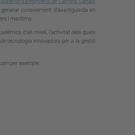
 Superior d'Enginyeria de Camins, Canals
s generar coneixement d'avantguarda en
ers i marítims.
dèmics d'alt nivell, l'activitat dels quals
 de tecnologia innovadora per a la gestió
s com per exemple: