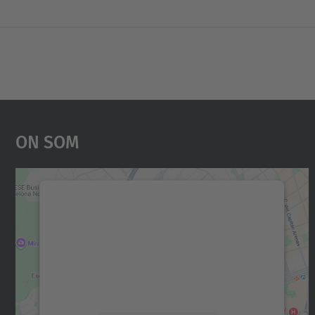
On Som
Necessitem el vostre consentiment
per carregar el servei Google Maps!
Utilitzem un servei de tercers per incrustar
contingut del mapa que pugui recollir dades
sobre la vostra activitat. Reviseu-ne els
detalls i accepteu el servei per veure el mapa.