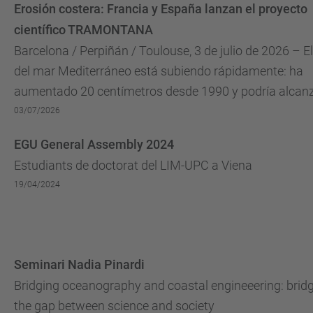
Erosión costera: Francia y España lanzan el proyecto
científico TRAMONTANA
Barcelona / Perpiñán / Toulouse, 3 de julio de 2026 – El
del mar Mediterráneo está subiendo rápidamente: ha
aumentado 20 centímetros desde 1990 y podría alcan
los 110 centímetros en 2100....
03/07/2026
EGU General Assembly 2024
Estudiants de doctorat del LIM-UPC a Viena
19/04/2024
Seminari Nadia Pinardi
Bridging oceanography and coastal engineeering: brid
the gap between science and society