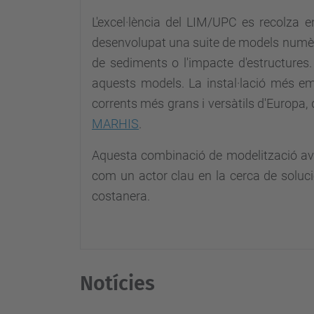
L'excel·lència del LIM/UPC es recolza e
desenvolupat una suite de models numèri
de sediments o l'impacte d'estructures.
aquests models. La instal·lació més e
corrents més grans i versàtils d'Europa,
MARHIS
.
Aquesta combinació de modelització ava
com un actor clau en la cerca de solucio
costanera.
Notícies