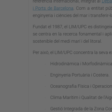
referència internacional, integrat al
Depar
i Ports de Barcelona
.
Com a entitat púb
enginyeria i ciències del mar i transferir
Fundat el 1987, el LIM/UPC es distingeix p
se centra en la recerca fonamental i apl
sostenible del medi marí i del litoral.
Per això, el LIM/UPC concentra la seva ex
Hidrodinàmica i Morfodinàmica
·
Enginyeria
Portuària
i Costera.
·
Oceanografia Física i Operacion
·
Clima Marítim i Qualitat de l'Ai
·
Gestió Integrada de la Zona Co
·