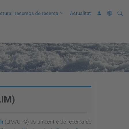
Cerca
C
uctura i recursos de recerca
Actualitat
e
r
c
a
a
v
a
n
ç
a
LIM)
d
a
…
ch
(LIM/UPC)
és un centre de recerca de