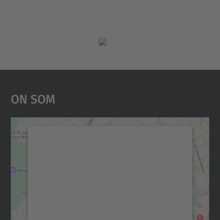
On Som
Necessitem el vostre
consentiment per carregar el
servei Google Maps!
Utilitzem un servei de tercers per incrustar
contingut del mapa que pugui recollir dades
sobre la vostra activitat. Reviseu-ne els
detalls i accepteu el servei per veure el