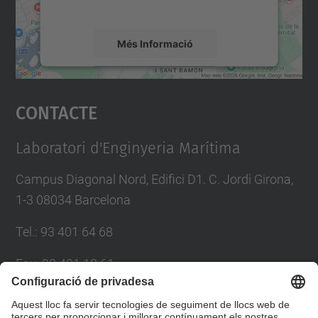
mapa.
Més Informació
Accepta
Contacte
powered by
Usercentrics Consent
Management Platform
Laboratori d'Enginyeria Marítima
Campus Diagonal Nord, Edifici D1. C. Jordi Girona,
1-3 08034 Barcelona
Tel.
:
93 401 64 68
Fax
:
93 401 18 61
E-mail
:
info.lim@upc.edu