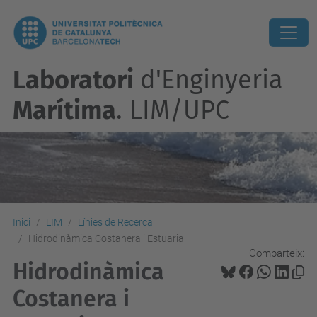
Laboratori
d'Enginyeria
Marítima
. LIM/UPC
Inici
LIM
Línies de Recerca
Hidrodinàmica Costanera i Estuaria
Comparteix:
Hidrodinàmica
Costanera i